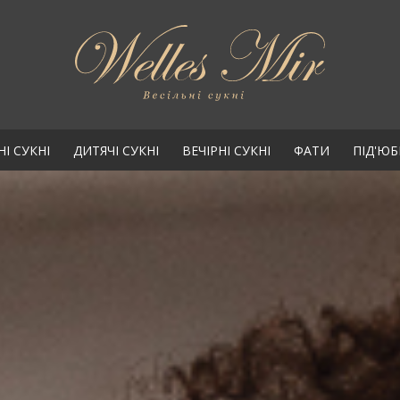
НІ СУКНІ
ДИТЯЧІ СУКНІ
ВЕЧІРНІ СУКНІ
ФАТИ
ПІД'Ю