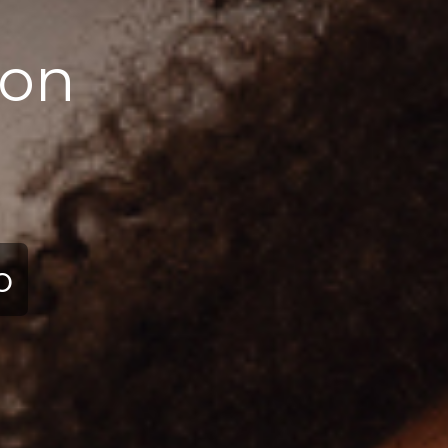
ction
ю