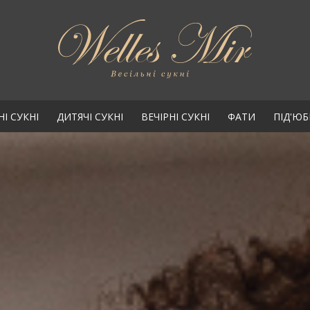
НІ СУКНІ
ДИТЯЧІ СУКНІ
ВЕЧІРНІ СУКНІ
ФАТИ
ПІД'Ю