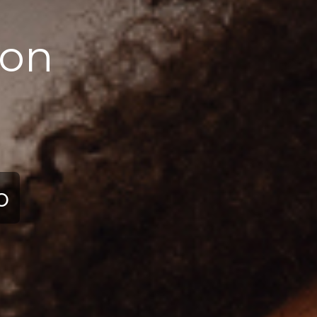
ion
ю