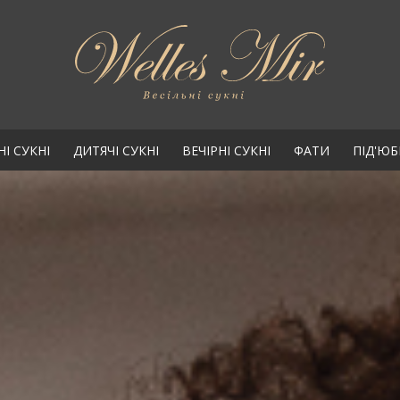
НІ СУКНІ
ДИТЯЧІ СУКНІ
ВЕЧІРНІ СУКНІ
ФАТИ
ПІД'Ю