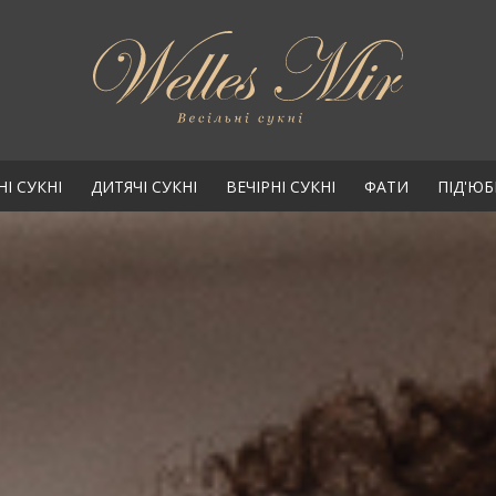
НІ СУКНІ
ДИТЯЧІ СУКНІ
ВЕЧІРНІ СУКНІ
ФАТИ
ПІД'Ю