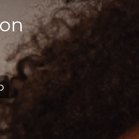
ion
ю