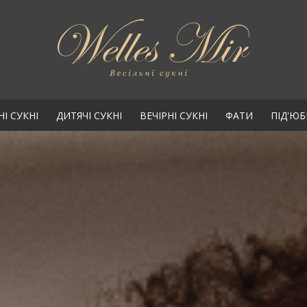
НІ СУКНІ
ДИТЯЧІ СУКНІ
ВЕЧІРНІ СУКНІ
ФАТИ
ПІД'Ю