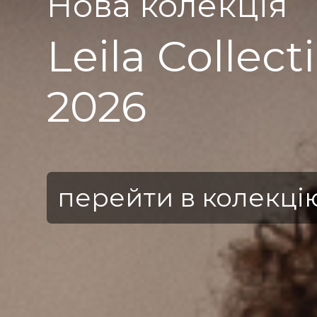
Н
P
2
п