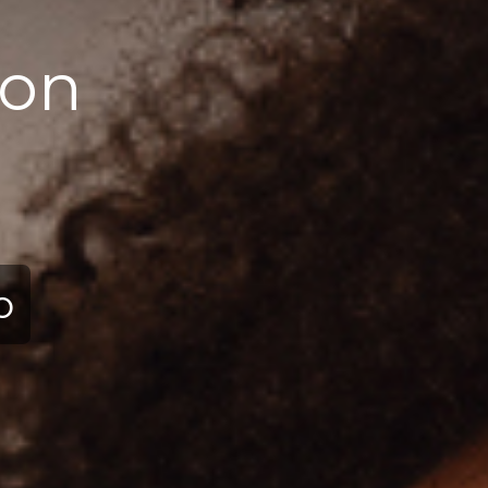
ова колекція
earla Collectio
025
ерейти в колекцію