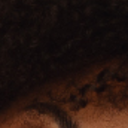
ction
ю