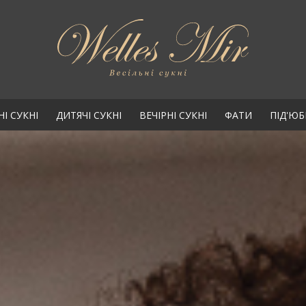
НІ СУКНІ
ДИТЯЧІ СУКНІ
ВЕЧІРНІ СУКНІ
ФАТИ
ПІД'Ю