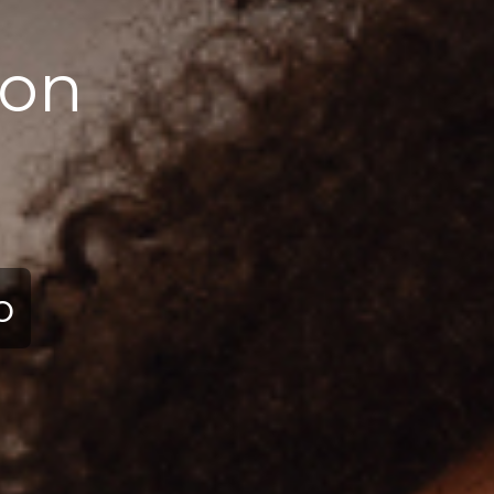
ion
ю