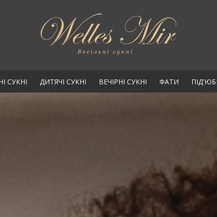
НІ СУКНІ
ДИТЯЧІ СУКНІ
ВЕЧІРНІ СУКНІ
ФАТИ
ПІД'Ю