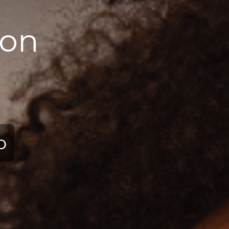
ion
ю