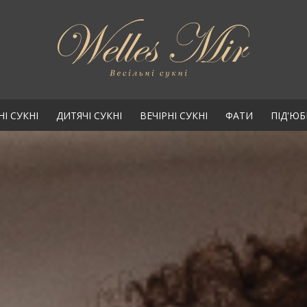
НІ СУКНІ
ДИТЯЧІ СУКНІ
ВЕЧІРНІ СУКНІ
ФАТИ
ПІД'Ю