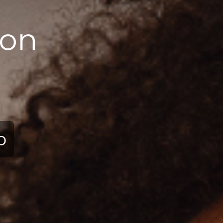
ion
ю