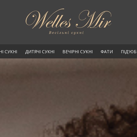
НІ СУКНІ
ДИТЯЧІ СУКНІ
ВЕЧІРНІ СУКНІ
ФАТИ
ПІД'Ю