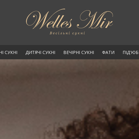
НІ СУКНІ
ДИТЯЧІ СУКНІ
ВЕЧІРНІ СУКНІ
ФАТИ
ПІД'Ю