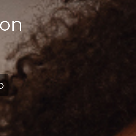
ion
ю