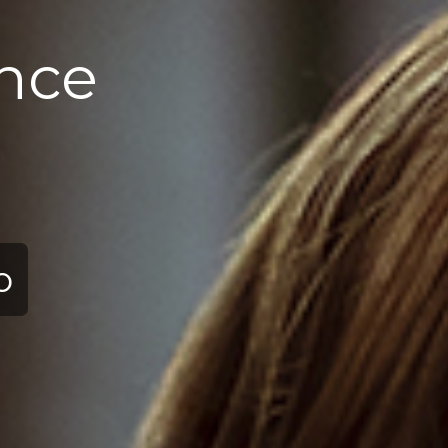
nce
ю