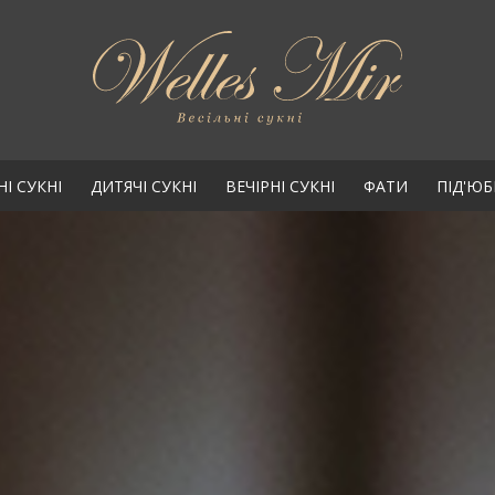
НІ СУКНІ
ДИТЯЧІ СУКНІ
ВЕЧІРНІ СУКНІ
ФАТИ
ПІД'Ю