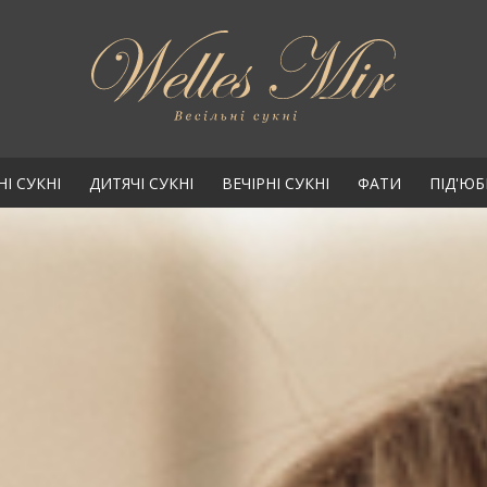
НІ СУКНІ
ДИТЯЧІ СУКНІ
ВЕЧІРНІ СУКНІ
ФАТИ
ПІД'Ю