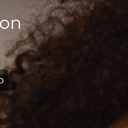
олекція
a Collection
 в колекцію