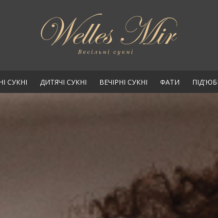
НІ СУКНІ
ДИТЯЧІ СУКНІ
ВЕЧІРНІ СУКНІ
ФАТИ
ПІД'Ю