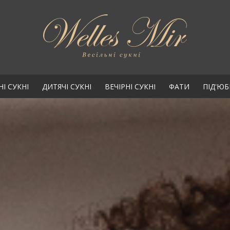
НІ СУКНІ
ДИТЯЧІ СУКНІ
ВЕЧІРНІ СУКНІ
ФАТИ
ПІД'Ю