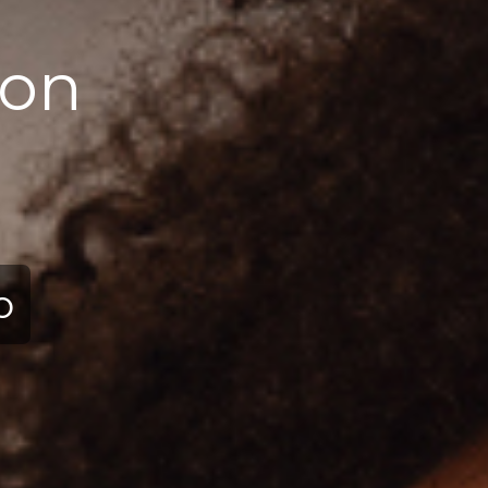
ion
ю