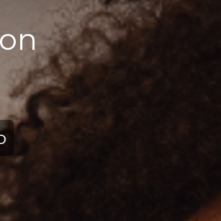
ion
ю