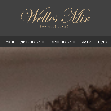
НІ СУКНІ
ДИТЯЧІ СУКНІ
ВЕЧІРНІ СУКНІ
ФАТИ
ПІД'Ю