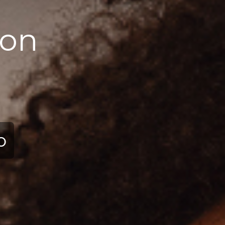
ion
ю