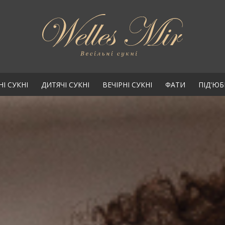
НІ СУКНІ
ДИТЯЧІ СУКНІ
ВЕЧІРНІ СУКНІ
ФАТИ
ПІД'Ю