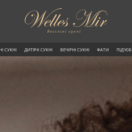
НІ СУКНІ
ДИТЯЧІ СУКНІ
ВЕЧІРНІ СУКНІ
ФАТИ
ПІД'Ю