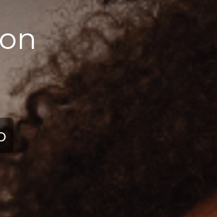
ion
ю