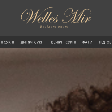
НІ СУКНІ
ДИТЯЧІ СУКНІ
ВЕЧІРНІ СУКНІ
ФАТИ
ПІД'Ю