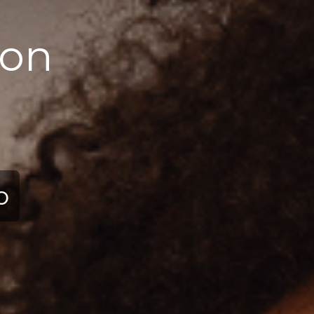
ion
ю