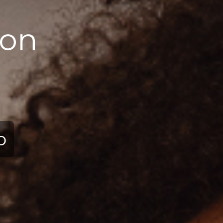
ction
ю