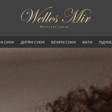
НІ СУКНІ
ДИТЯЧІ СУКНІ
ВЕЧІРНІ СУКНІ
ФАТИ
ПІД'Ю